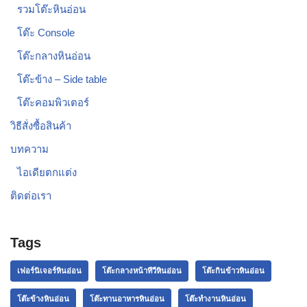
รวมโต๊ะหินอ่อน
โต๊ะ Console
โต๊ะกลางหินอ่อน
โต๊ะข้าง – Side table
โต๊ะคอมพิวเตอร์
วิธีสั่งซื้อสินค้า
บทความ
ไอเดียตกแต่ง
ติดต่อเรา
Tags
เฟอร์นิเจอร์หินอ่อน
โต๊ะกลางหน้าทีวีหินอ่อน
โต๊ะกินข้าวหินอ่อน
โต๊ะข้างหินอ่อน
โต๊ะทานอาหารหินอ่อน
โต๊ะทำงานหินอ่อน