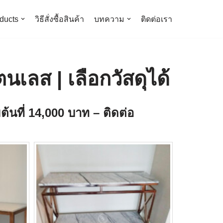
ducts
วิธีสั่งซื้อสินค้า
บทความ
ติดต่อเรา
นเลส | เลือกวัสดุได้
ต้นที่ 14,000 บาท – ติดต่อ